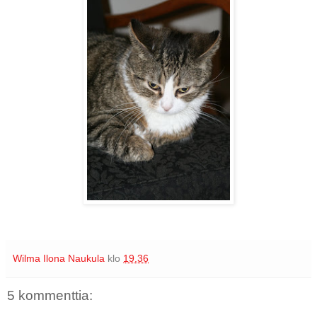
Wilma Ilona Naukula
klo
19.36
5 kommenttia: