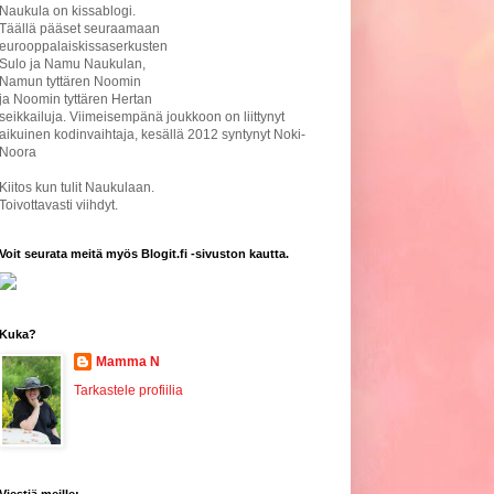
Naukula on kissablogi.
Täällä pääset seuraamaan
eurooppalaiskissaserkusten
Sulo ja Namu Naukulan,
Namun tyttären Noomin
ja Noomin tyttären Hertan
seikkailuja. Viimeisempänä joukkoon on liittynyt
aikuinen kodinvaihtaja, kesällä 2012 syntynyt Noki-
Noora
Kiitos kun tulit Naukulaan.
Toivottavasti viihdyt.
Voit seurata meitä myös Blogit.fi -sivuston kautta.
Kuka?
Mamma N
Tarkastele profiilia
Viestiä meille: