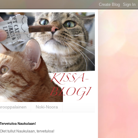
urooppalainen
Noki-Noora
Tervetuloa Naukulaan!
Olet tullut Naukulaan, tervetuloa!