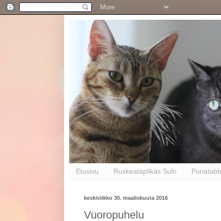
Etusivu
Ruskeatäplikäs Sulo
Punatab
keskiviikko 30. maaliskuuta 2016
Vuoropuhelu