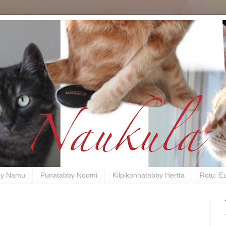
by Namu
Punatabby Noomi
Kilpikonnatabby Hertta
Rotu: E