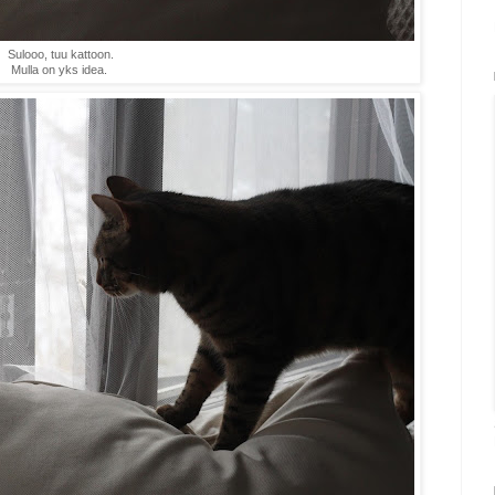
Sulooo, tuu kattoon.
Mulla on yks idea.