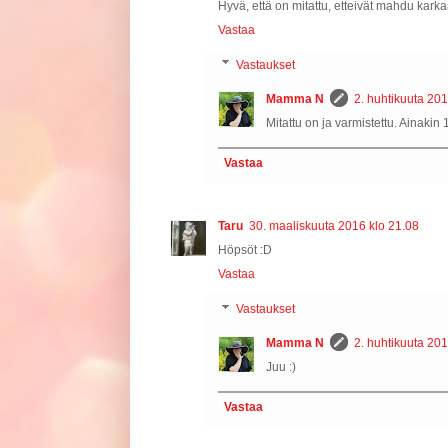
Hyvä, että on mitattu, etteivät mahdu kar
Vastaa
Vastaukset
Mamma N
2. huhtikuuta 201
Mitattu on ja varmistettu. Ainakin 
Vastaa
Taru
30. maaliskuuta 2016 klo 21.08
Höpsöt :D
Vastaa
Vastaukset
Mamma N
2. huhtikuuta 201
Juu :)
Vastaa