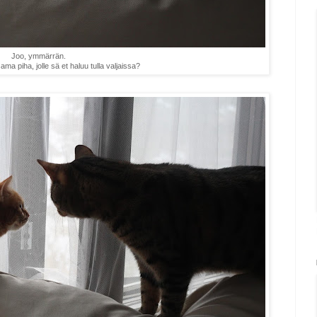
Joo, ymmärrän.
ma piha, jolle sä et haluu tulla valjaissa?