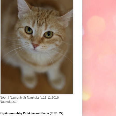
Noomi Namuntytär Naukula (s.13.11.2016
Naukulassa)
Kilpikonnatabby Pinkkitassun Paula (EUR f 22)