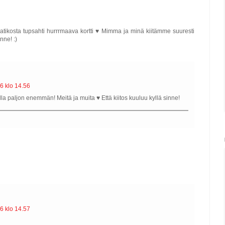
laatikosta tupsahti hurrrmaava kortti ♥ Mimma ja minä kiitämme suuresti
nne! :)
6 klo 14.56
illa paljon enemmän! Meitä ja muita ♥ Että kiitos kuuluu kyllä sinne!
6 klo 14.57