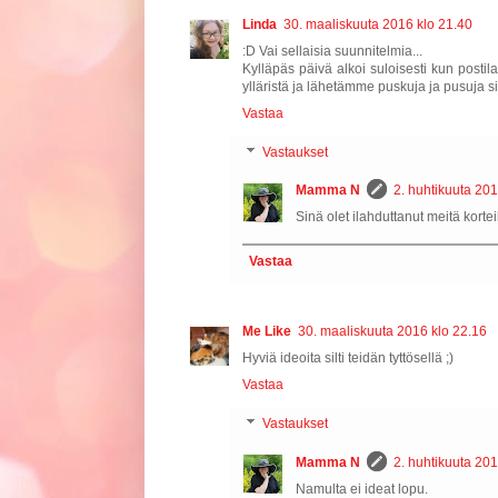
Linda
30. maaliskuuta 2016 klo 21.40
:D Vai sellaisia suunnitelmia...
Kylläpäs päivä alkoi suloisesti kun posti
ylläristä ja lähetämme puskuja ja pusuja si
Vastaa
Vastaukset
Mamma N
2. huhtikuuta 201
Sinä olet ilahduttanut meitä korte
Vastaa
Me Like
30. maaliskuuta 2016 klo 22.16
Hyviä ideoita silti teidän tyttösellä ;)
Vastaa
Vastaukset
Mamma N
2. huhtikuuta 201
Namulta ei ideat lopu.