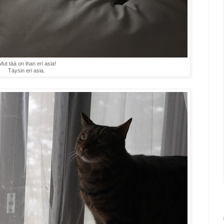
Mut tää on ihan eri asia!
Täysin eri asia.