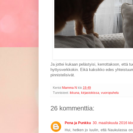
Ja jottei kukaan pelästyisi, kerrottakoon, että 
hyttysverkkokin. Eikä kaksikko edes yhteistuumi
pinnistelisivät.
Kertoi
Mamma N
klo
19.49
Tunnisteet:
ikkuna
,
kirjastokissa
,
vuoropuhelu
26 kommenttia:
Pena ja Punkku
30. maaliskuuta 2016 klo
Hui, hetken jo luulin, että Naukulassa on