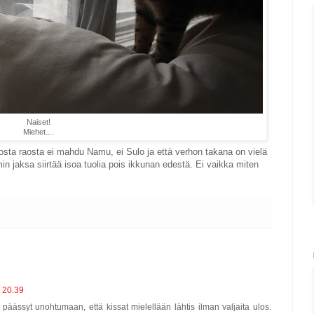
Naiset!
Miehet....
tuosta raosta ei mahdu Namu, ei Sulo ja että verhon takana on vielä
n jaksa siirtää isoa tuolia pois ikkunan edestä. Ei vaikka miten
 20.39
 päässyt unohtumaan, että kissat mielellään lähtis ilman valjaita ulos.