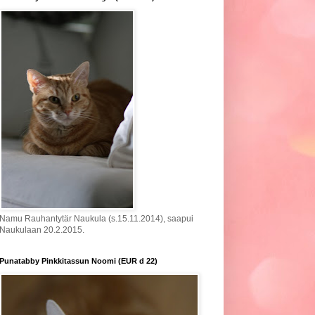
Namu Rauhantytär Naukula (s.15.11.2014), saapui
Naukulaan 20.2.2015.
Punatabby Pinkkitassun Noomi (EUR d 22)